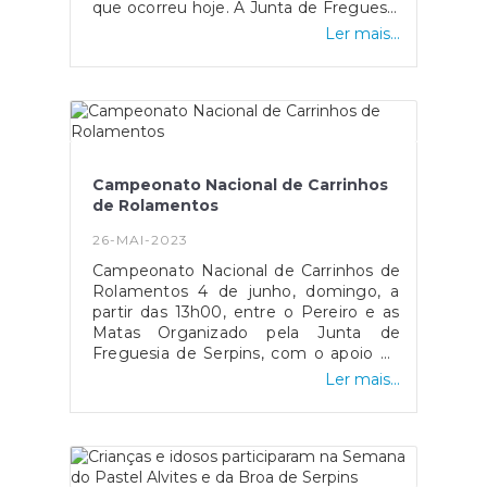
que ocorreu hoje. A Junta de Freguesia
proporcionando-lhes uma experiência
marcou presença no evento,
cultural e educativa diferente neste dia
Ler mais...
demonstrando assim o seu apoio ao
tão especial para os mais novos. Um
desenvolvimento económico das
agradecimento especial à empresa
empresas serpinenses e à promoção
EFAPEL que, desde o primeiro
de novas iniciativas empresariais.A loja
momento, aceitou fazer parte deste
MC Cozinhas, da Movicarvalho é uma
dia, permitindo que as crianças
mais valia para a cidade de Coimbra,
tivessem vivido uma manhã bastante
para a Lousã e para Serpins e a Junta
especial.#serpinsumajanelaabertaparaomundo
Campeonato Nacional de Carrinhos
de Freguesia de Serpins congratula-se
de Rolamentos
pelo sucesso da
inauguração.#serpinsumajanelaabertaparaomund
26-MAI-2023
Campeonato Nacional de Carrinhos de
Rolamentos 4 de junho, domingo, a
partir das 13h00, entre o Pereiro e as
Matas Organizado pela Junta de
Freguesia de Serpins, com o apoio da
Câmara Municipal da Lousã.
Ler mais...
#serpinsumajanelaabertaparaomundo