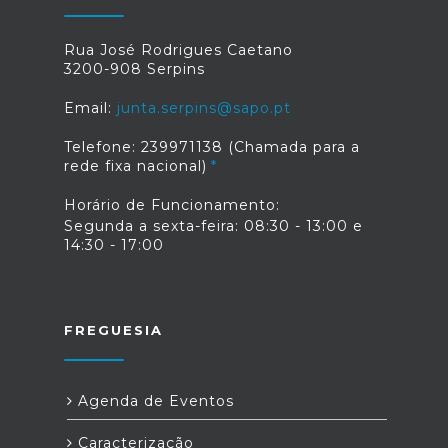
junta.serpins@sapo.pt/239971138 ou
nos serviços administrativos da Junta
Rua José Rodrigues Caetano
de Freguesia;- Dia 28, pelas 18h00,
3200-908 Serpins
Teatro na Praia Fluvial da Senhora da
Graça, através da Barraca Preta com o
Email:
junta.serpins@sapo.pt
título “A Casa das Bonecas, o Violino e
o Burlão”.- Está ainda previsto um
Telefone: 239971138 (Chamada para a
momento de cariz social,
rede fixa nacional)
nomeadamente com a elaboração de
algumas refeições com estes produtos
Horário de Funcionamento:
para algumas famílias com dificuldade
Segunda a sexta-feira: 08:30 - 13:00 e
sócio-económicas na
14:30 - 17:00
freguesia.#serpinsumajanelaabertaparaomundo
FREGUESIA
Agenda de Eventos
Caracterização