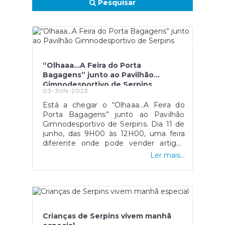
Pesquisar
“Olhaaa…A Feira do Porta
Bagagens” junto ao Pavilhão
Gimnodesportivo de Serpins
03-JUN-2023
Está a chegar o “Olhaaa…A Feira do
Porta Bagagens” junto ao Pavilhão
Gimnodesportivo de Serpins. Dia 11 de
junho, das 9H00 às 12H00, uma feira
diferente onde pode vender artigos
que gostaria de se desfazer – livros,
Ler mais...
brinquedos, mobiliário, discos, moedas,
selos, acessórios, roupas, porcelanas,
entre outros. Os interessados devem
inscrever-se através do email:
junta.serpins@sapo.pt ou pelo
contacto 239971138, indicando os
Crianças de Serpins vivem manhã
seguintes elementos: nome, morada,