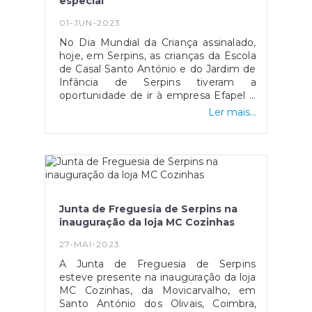
especial
número de identificação fiscal e breve
descrição dos artigos a
01-JUN-2023
expor.#serpinsumajanelaabertaparaomundo
No Dia Mundial da Criança assinalado,
hoje, em Serpins, as crianças da Escola
de Casal Santo António e do Jardim de
Infância de Serpins tiveram a
oportunidade de ir à empresa Efapel e
assistir a uma peça de teatro da
Ler mais...
Companhia Um do Outro intitulada "A
Raposa Matreira". Foi uma experiência
emocionante para as crianças, que
puderam aprender mais sobre a arte
do teatro e se divertir com a história da
astuta raposa. Conheceram também a
belíssima árvore construída pelo artista
Junta de Freguesia de Serpins na
Aureliano Aguiar, momento para mais
inauguração da loja MC Cozinhas
tarde recordar.A Junta de Freguesia
demonstrou o seu compromisso com
27-MAI-2023
o bem-estar das crianças que
A Junta de Freguesia de Serpins
frequentam os estabelecimentos de
esteve presente na inauguração da loja
ensino em Serpins, oferecendo-lhes
MC Cozinhas, da Movicarvalho, em
um presente simbólico (um boné),
Santo António dos Olivais, Coimbra,
assim como a peça de teatro,