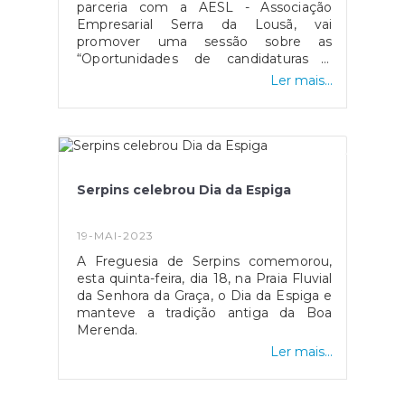
parceria com a AESL - Associação
Empresarial Serra da Lousã, vai
promover uma sessão sobre as
“Oportunidades de candidaturas a
fundos europeus”, destinado às
Ler mais...
empresas sediadas na freguesia de
Serpins.A sessão decorre no dia 29 de
maio, às 20h30, na Sede da Junta de
Freguesia de Serpins, na Feira dos
Bois.A participação é gratuita, mas
sujeita a inscrição através do seguinte
Serpins celebrou Dia da Espiga
link:
https://forms.gle/iiMpooA2Gu4nHpGG7
19-MAI-2023
A Freguesia de Serpins comemorou,
esta quinta-feira, dia 18, na Praia Fluvial
da Senhora da Graça, o Dia da Espiga e
manteve a tradição antiga da Boa
Merenda.
Ler mais...