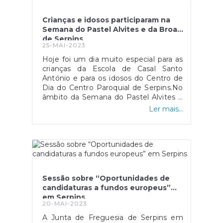
Crianças e idosos participaram na
Semana do Pastel Alvites e da Broa
de Serpins
25-MAI-2023
Hoje foi um dia muito especial para as
crianças da Escola de Casal Santo
António e para os idosos do Centro de
Dia do Centro Paroquial de Serpins.No
âmbito da Semana do Pastel Alvites e
da Broa de Serpins, as pastelarias Casa
Ler mais...
do Pão e Sonho Doce, assim como o
padrinho do evento, Chef Flavio Silva
levaram alguns pasteis e broas ás
crianças e idosos, proporcionando-lhes
uma manhã bem diferente.As crianças
e idosos estiveram em contacto com
estes produtos tradicionais da nossa
Sessão sobre “Oportunidades de
região, num momento muito
candidaturas a fundos europeus”
agradável, onde foi possível degustar
em Serpins
estas delícias e aprender um pouco
20-MAI-2023
mais sobre elas.
A Junta de Freguesia de Serpins em