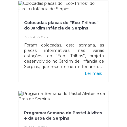
Colocadas placas do “Eco-Trilhos”
do Jardim Infância de Serpins
19-MAI-2023
Foram colocadas, esta semana, as
placas informativas, nas várias
estações, do “Eco- Trilhos”, projeto
desenvolvido no Jardim de Infância de
Serpins, que recentemente foi um dos
5 projetos premiados a nível nacional,
Ler mais...
do programa Eco-Escolas.A Junta de
Freguesia de Serpins reconhecendo a
importância deste projeto para a
comunidade educativa local e para a
Freguesia de Serpins apoiou a
elaboração das placas e a respetiva
colocação que contou ainda com a
Programa: Semana do Pastel Alvites
presença das crianças da Escola de
e da Broa de Serpins
Casal Santo António.Refira-se que, este
é um trilho dedicado à riqueza e