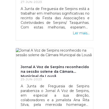
27-JUN-2023
Serpins
A Junta de Freguesia de Serpins está a
trabalhar em melhorias significativas no
recinto da Festa das Associações e
Coletividades de Serpins/ Tasquinhas.
Com estas melhorias, esperamos
tornar este espaço ainda mais
Ler mais...
agradável e funcional para todos os
eventos que ocorrem naquela
zona.Além disso, informamos que a
construção de um Parque de
Merendas naquela área já começou.
Este novo espaço servirá como um
complemento perfeito à Praia Fluvial
Jornal A Voz de Serpins reconhecido
da Senhora da Graça, proporcionando
na sessão solene da Câmara
aos visitantes um local tranquilo e
Municipal da Lousã
agradável para desfrutar de um
25-JUN-2023
piquenique com amigos e
A Junta de Freguesia de Serpins
familiares.Estamos empenhados em
parabeniza o Jornal A Voz de Serpins,
melhorar continuamente a qualidade
em especial a sua direção,
de vida em Serpins, e estas iniciativas
colaboradores e a jornalista Ana Rita
são exemplo
Silva, pela merecida homenagem
disso.#serpinsumajanelaabertaparaomundo