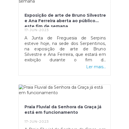
Avenida, numa noite sempre bastante
especial para todos os serpinenses e
lousanenses.A Junta de Freguesia de
Exposição de arte de Bruno Silvestre
Serpins apoia ambas as marchas que
e Ana Ferreira aberta ao público
representam a nossa Freguesia,
este fim de semana
apelando que os serpinenses se
17-JUN-2023
associem e venham aplaudir as nossas
A Junta de Freguesia de Serpins
marchas.“Yeh Yeh Yeh Serpins é que é”
esteve hoje, na sede dos Serpentinos,
#serpinsumajanelaabertaparaomundo
na exposição de arte de Bruno
Silvestre e Ana Ferreira, que estará em
exibição durante o fim de
semana.Nesta exposição, Bruno
Ler mais...
Silvestre e Ana Ferreira exibem o seu
talento, sendo também uma
oportunidade para os visitantes
observar o seu trabalho em tempo real
e conversar com eles sobre as suas
técnicas e
inspirações.#serpinsumajanelaabertaparaomundo
Praia Fluvial da Senhora da Graça já
está em funcionamento
17-JUN-2023