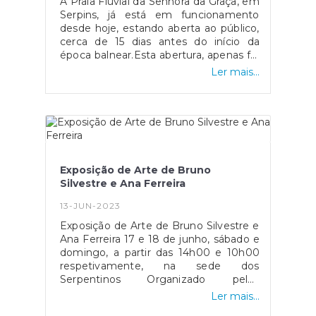
A Praia Fluvial da Senhora da Graça, em
Serpins, já está em funcionamento
desde hoje, estando aberta ao público,
cerca de 15 dias antes do início da
época balnear.Esta abertura, apenas foi
possível graças ao esforço conjunto
Ler mais...
entre a Junta de Freguesia de Serpins
e a Câmara Municipal da Lousã, em
especial, dos seus colaboradores, que
tudo fizeram para prestar o melhor
serviço em prol de todos os que
queiram visitar este espaço.Refira-se
que a Praia Fluvial da Senhora da Graça,
Exposição de Arte de Bruno
está aberta, mas até 30 de junho
Silvestre e Ana Ferreira
estará sinalizada como “não vigiada”.
De 1 de julho a 31 de agosto, ou seja,
13-JUN-2023
época balnear, será vigiada nos termos
Exposição de Arte de Bruno Silvestre e
da Lei, até lá apelamos que tenham
Ana Ferreira 17 e 18 de junho, sábado e
cuidados redobrados e venham visitar
domingo, a partir das 14h00 e 10h00
e desfrutar deste local
respetivamente, na sede dos
fantástico.#Serpins#serpinsumajanelaabertapara
Serpentinos Organizado pelos
Serpentinos com o apoio da Junta de
Ler mais...
Freguesia de Serpins