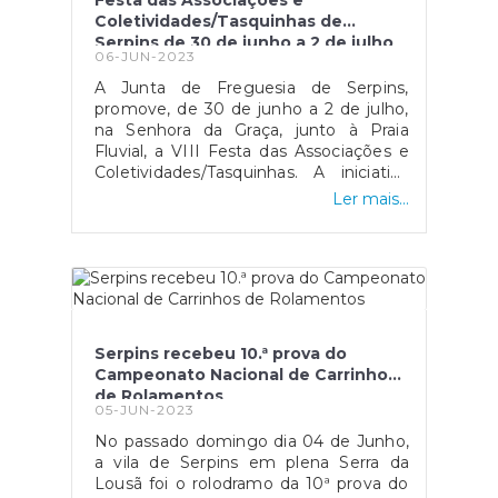
Festa das Associações e
materiais inflamáveis que possam
Coletividades/Tasquinhas de
servir como combustível para um
Serpins de 30 de junho a 2 de julho
possível incêndio, criando assim uma
06-JUN-2023
barreira de proteção. É uma ação
A Junta de Freguesia de Serpins,
fundamental para minimizar os riscos
promove, de 30 de junho a 2 de julho,
de incêndios florestais e preservar a
na Senhora da Graça, junto à Praia
biodiversidade
Fluvial, a VIII Festa das Associações e
local.#serpinsumajanelaabertaparaomundo
Coletividades/Tasquinhas. A iniciativa
conta com a parceria das associações
Ler mais...
locais e da Câmara Municipal da Lousã.
O evento inclui, no dia 30 de junho, a
inauguração das Tasquinhas, pelas 19
horas, seguida de jantar. Para a noite
está reservada a atuação da Banda
Anarkia e de Dj Nuka. Para o dia
seguinte, 1 de julho, às 11h00 inicia o 1º
Serpins recebeu 10.ª prova do
“Serpinando Motofest”, passeio aberto
Campeonato Nacional de Carrinhos
a todo o tipo de motos e scooters, mas
de Rolamentos
sujeito a inscrição. Pelas 19h00 decorre
05-JUN-2023
o Desfile de Marchas Infantis e às
No passado domingo dia 04 de Junho,
21h00 seguem-se as Marchas
a vila de Serpins em plena Serra da
Populares. A noite continua com a
Lousã foi o rolodramo da 10ª prova do
performance da Banda Sense e Dj Telo.