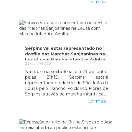
recebida ontem na sessão solene da
Ler mais...
Câmara Municipal da Lousã. É um
orgulho para toda a comunidade de
Serpins contar com um jornalismo
sério e comprometido com a verdade,
que ajuda a informar e a promover o
desenvolvimento da nossa Freguesia e
do Concelho. Parabéns pelo
reconhecimento e que continuem
Serpins vai estar representado no
com o excelente
desfile das Marchas Sanjoaninas na
trabalho!#serpinsumajanelaabertaparaomundo
Lousã com Marcha Infantil e Adulta
23-JUN-2023
Na próxima sexta-feira, dia 23 de junho,
pelas 21h15, Serpins estará
representado no desfile do São João da
Lousã pelo Rancho Folclórico Flores de
Serpins, através da marcha infantil com
o tema “O livro, uma janela aberta para
Ler mais...
o sonho”, e pela marcha adulta, com o
tema “Serpins, uma Janela Aberta Para
o Mundo”.Refira-se que também a
Associação Filarmónica Serpinense irá
acompanhar as duas marchas na