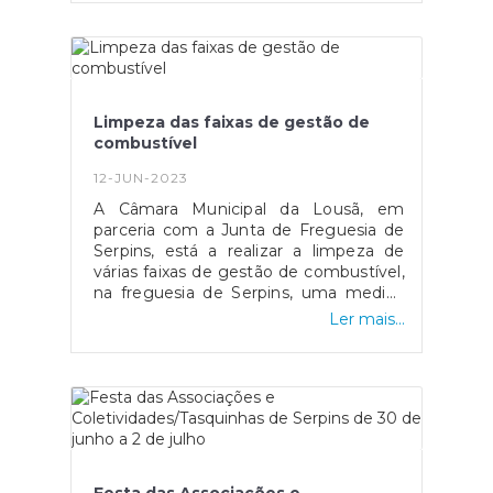
#serpinsumajanelaabertaparaomundo
Limpeza das faixas de gestão de
combustível
12-JUN-2023
A Câmara Municipal da Lousã, em
parceria com a Junta de Freguesia de
Serpins, está a realizar a limpeza de
várias faixas de gestão de combustível,
na freguesia de Serpins, uma medida
essencial para a prevenção de
Ler mais...
incêndios florestais. Este ano, a
iniciativa está a ser ampliada para
abranger mais pontos da freguesia,
com o objetivo de garantir a segurança
dos moradores e do património natural
da região. A limpeza das faixas de
gestão de combustível consiste na
remoção da vegetação e de outros