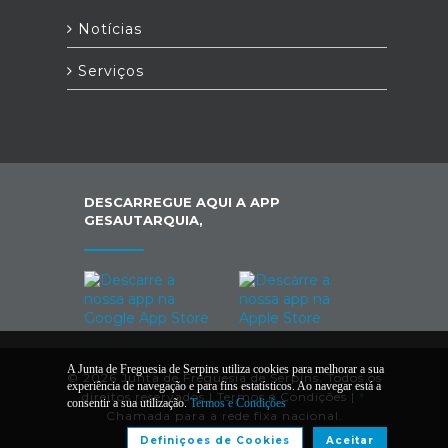
Notícias
Serviços
DESCARREGUE AQUI A APP
GESAUTARQUIA,
A Junta de Freguesia de Serpins utiliza cookies para melhorar a sua
© 2026 Junta de Freguesia de Serpins. Todos os
experiência de navegação e para fins estatísticos. Ao navegar está a
direitos reservados |
Termos e Condições
|
*
consentir a sua utilização.
Termos e Condições
Chamada para a rede fixa nacional.
Definiçoes de Cookies
Aceitar