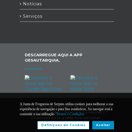
Notícias
Serviços
DESCARREGUE AQUI A APP
GESAUTARQUIA,
A Junta de Freguesia de Serpins utiliza cookies para melhorar a sua
© 2026 Junta de Freguesia de Serpins. Todos os
experiência de navegação e para fins estatísticos. Ao navegar está a
direitos reservados |
Termos e Condições
|
*
consentir a sua utilização.
Termos e Condições
Chamada para a rede fixa nacional.
Definiçoes de Cookies
Aceitar