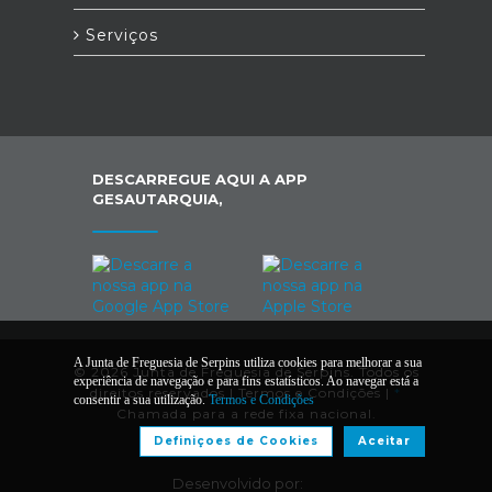
Serviços
DESCARREGUE AQUI A APP
GESAUTARQUIA,
A Junta de Freguesia de Serpins utiliza cookies para melhorar a sua
© 2026 Junta de Freguesia de Serpins. Todos os
experiência de navegação e para fins estatísticos. Ao navegar está a
direitos reservados |
Termos e Condições
|
*
consentir a sua utilização.
Termos e Condições
Chamada para a rede fixa nacional.
Definiçoes de Cookies
Aceitar
Desenvolvido por: