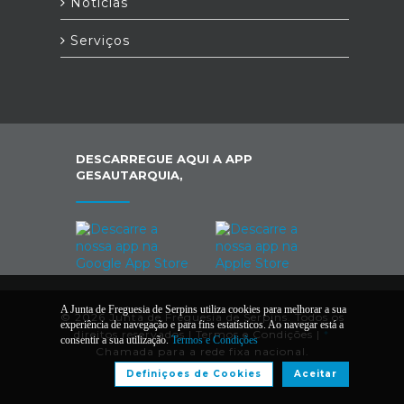
Notícias
Serviços
DESCARREGUE AQUI A APP
GESAUTARQUIA,
A Junta de Freguesia de Serpins utiliza cookies para melhorar a sua
© 2026 Junta de Freguesia de Serpins. Todos os
experiência de navegação e para fins estatísticos. Ao navegar está a
direitos reservados |
Termos e Condições
|
*
consentir a sua utilização.
Termos e Condições
Chamada para a rede fixa nacional.
Definiçoes de Cookies
Aceitar