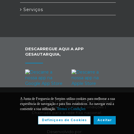
Serviços
DESCARREGUE AQUI A APP
GESAUTARQUIA,
A Junta de Freguesia de Serpins utiliza cookies para melhorar a sua
© 2026 Junta de Freguesia de Serpins. Todos os
experiência de navegação e para fins estatísticos. Ao navegar está a
direitos reservados |
Termos e Condições
|
*
consentir a sua utilização.
Termos e Condições
Chamada para a rede fixa nacional.
Definiçoes de Cookies
Aceitar
Desenvolvido por: