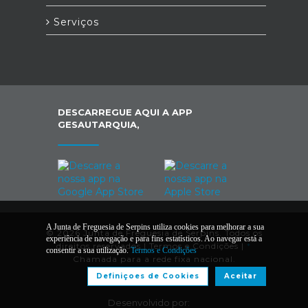
Serviços
DESCARREGUE AQUI A APP
GESAUTARQUIA,
A Junta de Freguesia de Serpins utiliza cookies para melhorar a sua
© 2026 Junta de Freguesia de Serpins. Todos os
experiência de navegação e para fins estatísticos. Ao navegar está a
direitos reservados |
Termos e Condições
|
*
consentir a sua utilização.
Termos e Condições
Chamada para a rede fixa nacional.
Definiçoes de Cookies
Aceitar
Desenvolvido por: