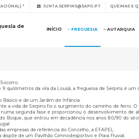
NACIONAL)
JUNTA.SERPINS@SAPO.PT
QUEIMAS E 
guesia de
INÍCIO
FREGUESIA
AUTARQUIA
Socorro.
e 9 quilómetros da vila da Lousã, a freguesia de Serpins é u
o Básico e de um Jardim de Infância.
 a vida de Serpins foi o surgimento do caminho de ferro. O 
ns numa segunda fase e proporcionou o desenvolvimento de al
 do Boque, que entrou em decadência nos anos 80/90 do sécu
ugal.
as empresas de referência do Concelho, a EFAPEL.
a dispõe de um Pavilhão Gimnodesportivo e Praia Fluvial.