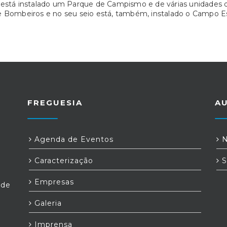
 está instalado um Parque de Campismo e de várias unidades d
e Bombeiros e no seu seio está, também, instalado o Campo E
FREGUESIA
A
Agenda de Eventos
N
Caracterização
S
Empresas
ede
Galeria
Imprensa