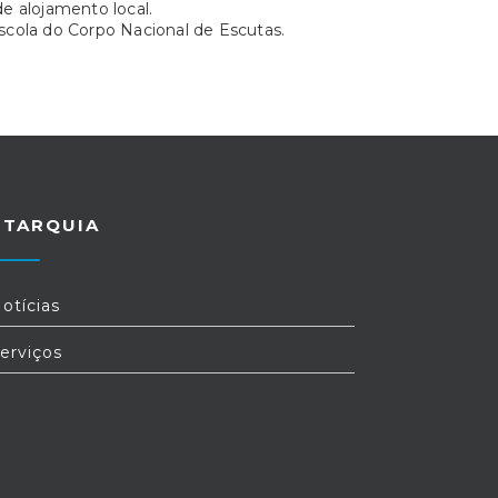
e alojamento local.
scola do Corpo Nacional de Escutas.
UTARQUIA
otícias
erviços