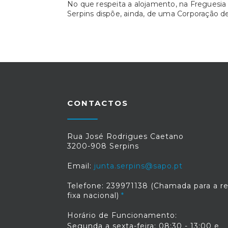
No que respeita a alojamento, na Freguesia
Serpins dispõe, ainda, de uma Corporação d
CONTACTOS
Rua José Rodrigues Caetano
3200-908 Serpins
Email:
junta.serpins@sapo.pt
Telefone: 239971138 (Chamada para a r
fixa nacional)
Horário de Funcionamento:
Segunda a sexta-feira: 08:30 - 13:00 e