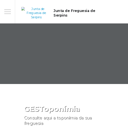
Junta de Freguesia de
Serpins
GESToponímia
Consulte aqui a toponímia da sua
freguesia