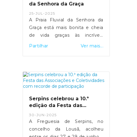
da Senhora da Graça
25-JUL-2025
A Praia Fluvial da Senhora da
Graça está mais bonita e cheia
de vida graças às incríveis
pinturas realizadas nos muros
Partilhar
Ver mais...
por crianças do CATL do Centro
Paroquial de Serpins! Com
criatividade, alegria e muito
talento, os pequenos artistas
aceitaram o desafio da Junta de
Freguesia e transformaram as
paredes num verdadeiro mural
Serpins celebrou a 10.ª
de cor e imaginação. Esta
edição da Festa das
atividade contou com a preciosa
Associações e
30-JUN-2025
Coletividades com recorde
colaboração das
A Freguesia de Serpins, no
de participação
monitoras/animadoras Célia
concelho da Lousã, acolheu
Filipe, Irma Martins e Sofia
entre os dias 27 e 29 de junho a