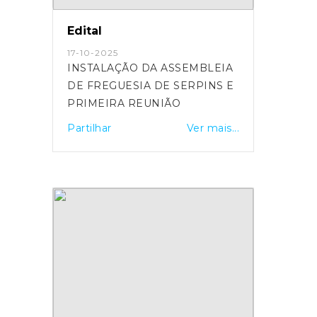
um momento de afirmação de
Serpins, que contribui
Edital
significativamente para atrair
17-10-2025
visitantes e valorizar a
INSTALAÇÃO DA ASSEMBLEIA
freguesia.”
DE FREGUESIA DE SERPINS E
PRIMEIRA REUNIÃO
Partilhar
Ver mais...