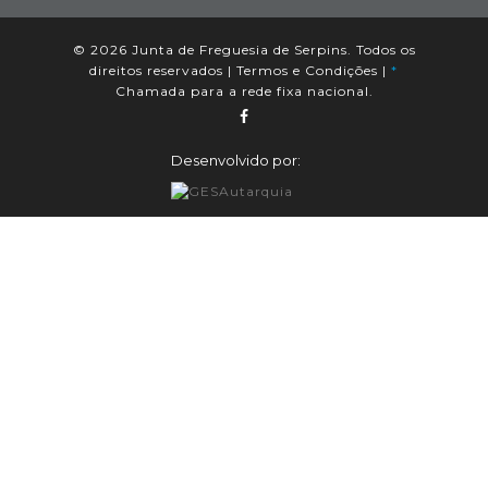
© 2026 Junta de Freguesia de Serpins. Todos os
direitos reservados |
Termos e Condições
|
*
Chamada para a rede fixa nacional.
Desenvolvido por: