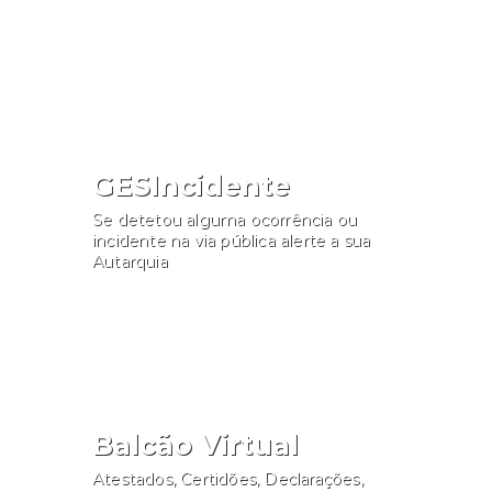
Consultar
GESIncidente
Se detetou alguma ocorrência ou
incidente na via pública alerte a sua
Autarquia
Participar
Balcão Virtual
Atestados, Certidões, Declarações,